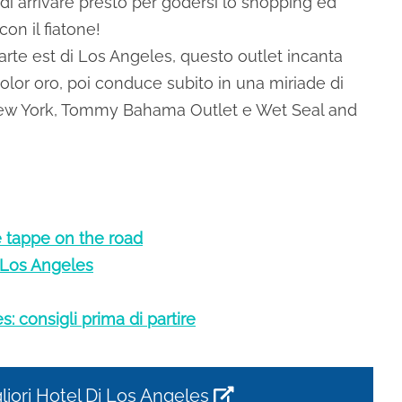
di arrivare presto per godersi lo shopping ed
con il fiatone!
parte est di Los Angeles, questo outlet incanta
olor oro, poi conduce subito in una miriade di
New York, Tommy Bahama Outlet e Wet Seal and
e tappe on the road
i Los Angeles
: consigli prima di partire
liori Hotel Di Los Angeles