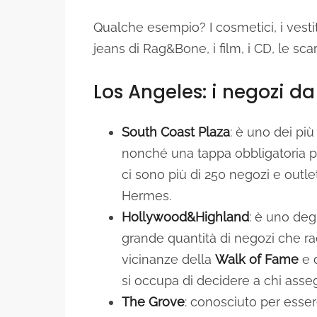
Qualche esempio? I cosmetici, i vestiti
jeans di Rag&Bone, i film, i CD, le sc
Los Angeles: i negozi d
South Coast Plaza
: è uno dei pi
nonché una tappa obbligatoria per
ci sono più di 250 negozi e outle
Hermes.
Hollywood&Highland
: è uno degl
grande quantità di negozi che r
vicinanze della
Walk of Fame
e 
si occupa di decidere a chi asseg
The Grove
: conosciuto per essere