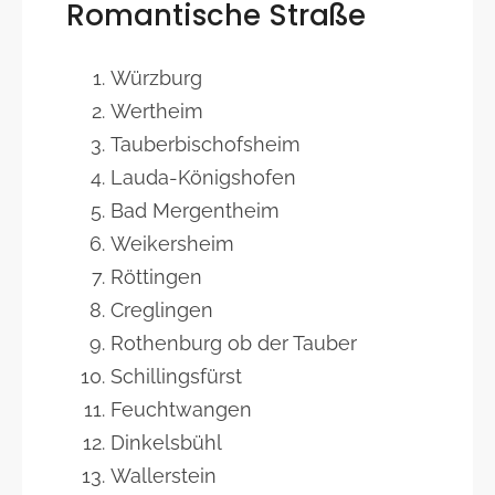
Romantische Straße
Würzburg
Wertheim
Tauberbischofsheim
Lauda-Königshofen
Bad Mergentheim
Weikersheim
Röttingen
Creglingen
Rothenburg ob der Tauber
Schillingsfürst
Feuchtwangen
Dinkelsbühl
Wallerstein