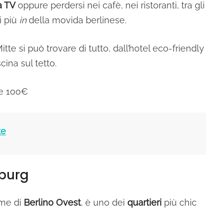
a TV
oppure perdersi nei cafè, nei ristoranti, tra gli
i più
in
della movida berlinese.
Mitte si può trovare di tutto, dall’hotel eco-friendly
cina sul tetto.
e 100€
te
nburg
ome di
Berlino Ovest
, è uno dei
quartieri
più chic