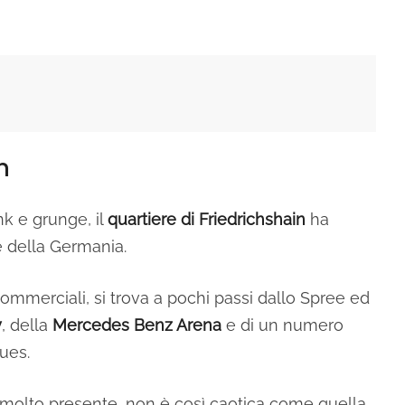
n
nk e grunge, il
quartiere di Friedrichshain
ha
e della Germania.
 commerciali, si trova a pochi passi dallo Spree ed
y
, della
Mercedes Benz Arena
e di un numero
ues.
 molto presente, non è così caotica come quella