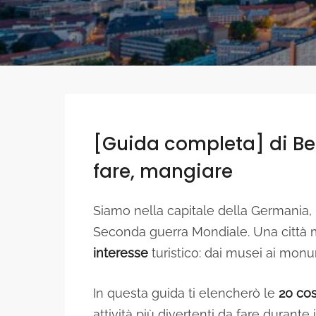
[Guida completa] di Ber
fare, mangiare
Siamo nella capitale della Germania,
Seconda guerra Mondiale. Una città m
interesse
turistico: dai musei ai monu
In questa guida ti elencherò le
20 cos
attività più divertenti da fare durant