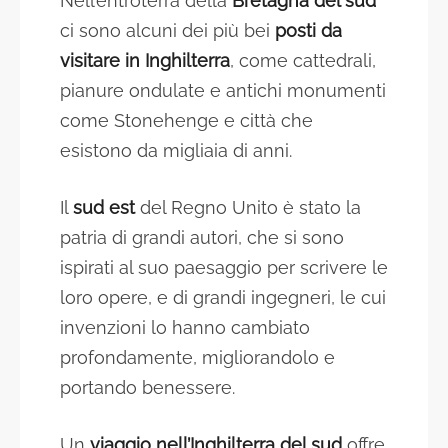
Nell’entroterra della
Bretagna del sud
ci sono alcuni dei più bei
posti da
visitare in Inghilterra
, come cattedrali,
pianure ondulate e antichi monumenti
come Stonehenge e città che
esistono da migliaia di anni.
Il
sud est
del Regno Unito è stato la
patria di grandi autori, che si sono
ispirati al suo paesaggio per scrivere le
loro opere, e di grandi ingegneri, le cui
invenzioni lo hanno cambiato
profondamente, migliorandolo e
portando benessere.
Un
viaggio nell’Inghilterra del sud
offre