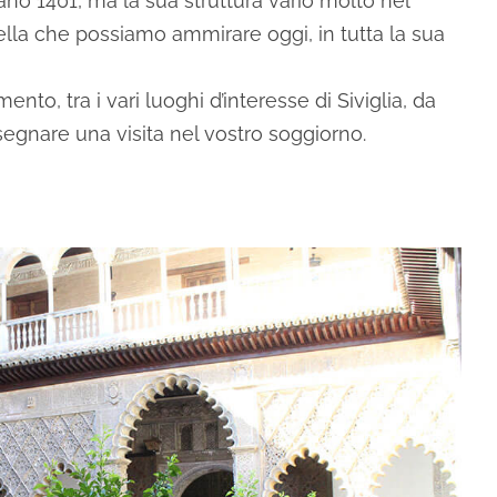
tano 1401, ma la sua struttura variò molto nel
uella che possiamo ammirare oggi, in tutta la sua
o, tra i vari luoghi d’interesse di Siviglia, da
egnare una visita nel vostro soggiorno.