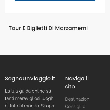
Tour E Biglietti Di
Marzamemi
SognoUnViaggio.it
Naviga il
sito
La tua guida online su
tanti meravigliosi luoghi
Destinazioni
di tutto il mondo. Scopri
Consigli di